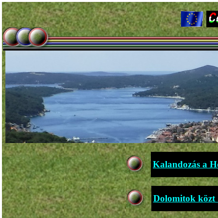
Kalandozás a H
Dolomit