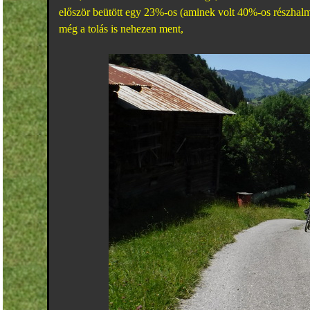
először beütött egy 23%-os (aminek volt 40%-os részhal
még a tolás is nehezen ment,