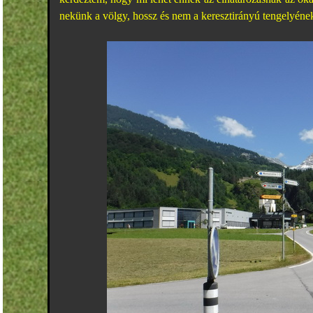
nekünk a völgy, hossz és nem a keresztirányú tengelyéne