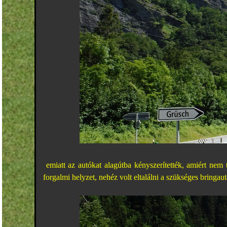
emiatt az autókat alagútba kényszerítették, amiért nem 
forgalmi helyzet, nehéz volt eltalálni a szükséges bringaut