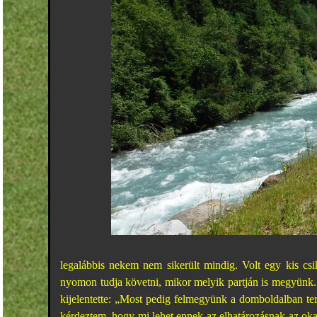
legalábbis nekem nem sikerült mindig. Volt egy kis csik
nyomon tudja követni, mikor melyik partján is megyünk.
kijelentette: „Most pedig felmegyünk a domboldalban te
kérdeztem, hogy mi lehet ennek az elhatározásnak az oka 