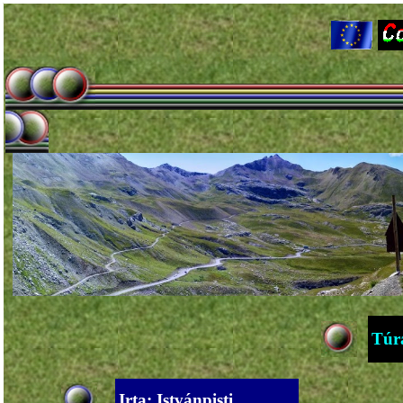
Túr
Irta: Istvánpisti