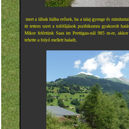
mert a lábak hiába erősek, ha a talaj gyenge és minduntala
itt tettem szert a tolófájások pszihikumra gyakorolt hat
Mikor felértünk Saas im Prettigau-nál 985 m-re, akkor
tehette a folyó mellett haladt,