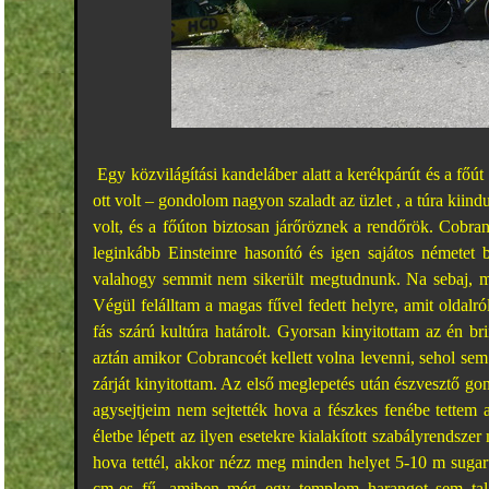
Egy közvilágítási kandeláber alatt a kerékpárút és a főút
ott volt – gondolom nagyon szaladt az üzlet , a túra kiind
volt, és a főúton biztosan járőröznek a rendőrök. Cobran
leginkább Einsteinre hasonító és igen sajátos németet
valahogy semmit nem sikerült megtudnunk. Na sebaj, m
Végül felálltam a magas fűvel fedett helyre, amit oldalr
fás szárú kultúra határolt. Gyorsan kinyitottam az én b
aztán amikor Cobrancoét kellett volna levenni, sehol sem
zárját kinyitottam. Az első meglepetés után észvesztő g
agysejtjeim nem sejtették hova a fészkes fenébe tettem
életbe lépett az ilyen esetekre kialakított szabályrends
hova tettél, akkor nézz meg minden helyet 5-10 m sugar
cm-es fű, amiben még egy templom harangot sem talá