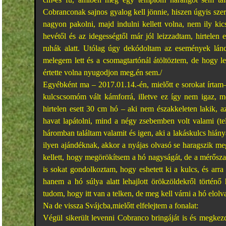
Cobranconak sajnos gyalog kell jönnie, hiszen úgyis szer
nagyon pakolni, majd indulni kellett volna, nem ily ki
hevétől és az idegességtől már jól leizzadtam, hirtelen
ruhák alatt. Utólag úgy dekódoltam az események lánco
melegem lett és a csomagtartónál átöltöztem, de hogy l
értette volna nyugodjon meg,én sem./
Egyébként ma – 2017.01.14.-én, mielőtt e sorokat írtam–
kulcscsomóm vált kámforrá, illetve ez így nem igaz, m
hirtelen esett 30 cm hó – aki nem északkeleten lakik, 
havat lapátolni, mind a négy zsebemben volt valami (te
háromban találtam valamit és igen, aki a lakáskulcs hiány
ilyen ajándéknak, akkor a nyájas olvasó se haragszik me
kellett, hogy megörökítsem a hó nagyságát, de a mérőszal
is sokat gondolkoztam, hogy eshetett ki a kulcs, és arra
hanem a hó súlya alatt lehajlott örökzöldekről történő
tudom, hogy itt van a telken, de meg kell várni a hó elolv
Na de vissza Svájcba,mielőtt elfelejtem a fonalat:
Végül sikerült levenni Cobranco bringáját is és megkez