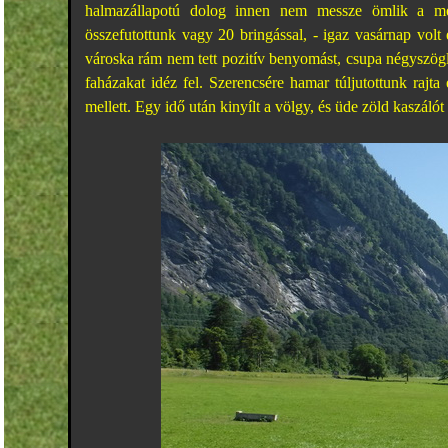
halmazállapotú dolog innen nem messze ömlik a mé
összefutottunk vagy 20 bringással, - igaz vasárnap volt é
városka rám nem tett pozitív benyomást, csupa négyszögle
faházakat idéz fel. Szerencsére hamar túljutottunk rajta
mellett. Egy idő után kinyílt a völgy, és üde zöld kaszál