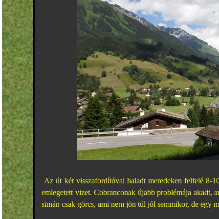
Az út két visszafordítóval haladt meredeken felfelé 8
emlegetett vizet. Cobranconak újabb problémája akadt, am
simán csak görcs, ami nem jön túl jól semmikor, de egy m