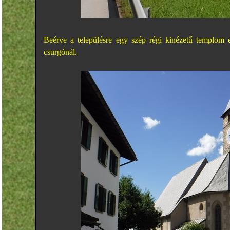
Beérve a településre egy szép régi kinézetű templom el
csurgónál.