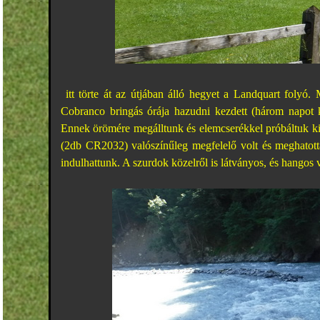
itt törte át az útjában álló hegyet a Landquart folyó.
Cobranco bringás órája hazudni kezdett (három napot ké
Ennek örömére megálltunk és elemcserékkel próbáltuk kie
(2db CR2032) valószínűleg megfelelő volt és meghatotta
indulhattunk. A szurdok közelről is látványos, és hangos v