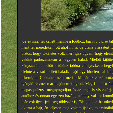
de egyszer fel kellett mennie a főúthoz, bár így utólag ta
ment fel meredeken, ott ahol mi is, de utána visszatért 
biztos, hogy tökéletes volt, mert igaz ugyan, hogy elein
velünk párhuzamosan a hegyben halad. Mielőtt kijötte
kényszerült, mielőtt a tőlünk jobbra elhelyezkedő hegyb
eleinte a vasút mellett haladt, majd egy hirtelen bal ka
tekerni, de Cobranco nem, mert neki már az előző brutá
igénylő résznél már majdnem kiugrott. Meg is kellett áll
magas pulzusa megnyugodjon és az ereje is visszatérj
autóhoz és onnan egészen hazáig, nehogy valami komolyab
már volt ilyen jelenség többször is, főleg akkor, ha túlte
okozta a bajt, én teljesen meg voltam ijedve, mit csinálo