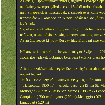
Az eddigi Alpok túráinkat mindig augusztus közepén ejtet
munkahely szempontjából -, csak 15.-étől tudok elszabadu
még a nappalok is hosszabbak, a szabadság is könnyebbe
ikertestvére - Cobranco az Alpok időjárását, de július
kivártunk.
Végül már attól féltünk, hogy nem fogunk időben visszaér
félő volt, ha az időjárás sokáig komolytalankodik, illetv
Aztán úgy nézett ki, hogy jön egy hidegfront, mi meg elin
Néhány szó a túráról, a helyszín megint Svájc – a 201
csodálatos vidéket, Cobranco betervezett egy kis olasz ho
A túra a szokásoknak megfelelően az elején tartalmazott
megint hegyek.
Tehát a terv: A helyszínig autóval megyünk, a túra kiin
- Tiefencastel (850 m) - Albula pass (2.315 m)-St. M
Morbegno (262 m) - Passo San Marco (1.985 m) - Lecco 
Campione ( 300 m)-Lugano (270 m)-Menaggio (203 m)
Landquart ( 520 m)