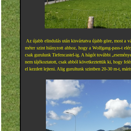
Az újabb elindulás után kisvártatva újabb göre, most a v
méter szint hiányzott ahhoz, hogy a Wolfgang-pass-t elér
csak gurulunk Tiefencastel-ig. A hágót további „eseménye
nem tájékoztatott, csak abból következtettük ki, hogy felé
el kezdett lejteni. Alig gurultunk szintben 20-30 m-t, mári