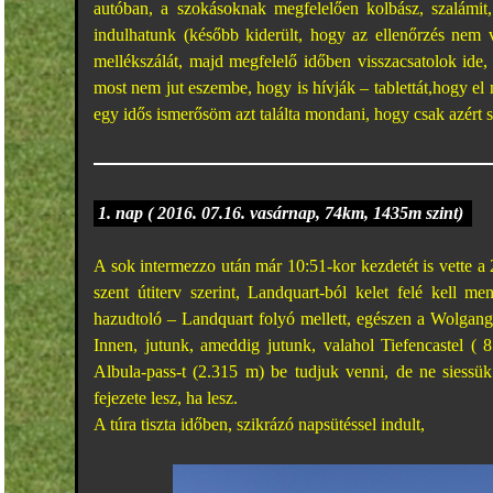
autóban, a szokásoknak megfelelően kolbász, szalámit,
indulhatunk (később kiderült, hogy az ellenőrzés nem 
mellékszálát, majd megfelelő időben visszacsatolok ide,
most nem jut eszembe, hogy is hívják – tablettát,hogy e
egy idős ismerősöm azt találta mondani, hogy csak azért s
1
. nap ( 2016. 07.16. vasárnap, 74km, 1435m szint)
A sok intermezzo után már 10:51-kor kezdetét is vette a
szent útiterv szerint, Landquart-ból kelet felé kell 
hazudtoló – Landquart folyó mellett, egészen a Wolgang
Innen, jutunk, ameddig jutunk, valahol Tiefencastel (
Albula-pass-t (2.315 m) be tudjuk venni, de ne siessü
fejezete lesz, ha lesz.
A túra tiszta időben, szikrázó napsütéssel indult,