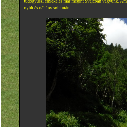
tüdőgyuszi emléke,és már megint Svájcban vagyunk. Amíg
nyúlt és néhány snitt után