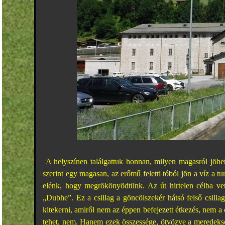
A helyszínen találgattuk honnan, milyen magasról jöhet
szerint egy magasan, az erőmű feletti tóból jön a víz a t
elénk, hogy megrökönyödtünk. Az út hirtelen célba vet
„Dubhe”. Ez a csillag a göncölszekér hátsó felső csillag
kitekerni, amiről nem az éppen befejezett étkezés, nem a 
tehet, nem. Hanem ezek összessége, ötvözve a meredekség