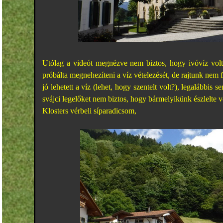
Utólag a videót megnézve nem biztos, hogy ivóvíz volt
próbálta megnehezíteni a víz vételezését, de rajtunk nem f
jó lehetett a víz (lehet, hogy szentelt volt?), legalábbis
svájci legelőket nem biztos, hogy bármelyikünk észlelte 
Klosters vérbeli síparadicsom,