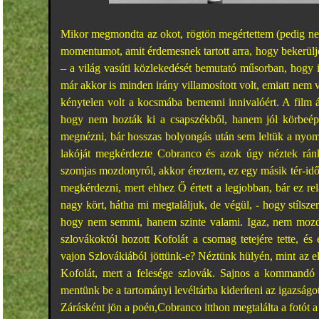
Mikor megmondta az okot, rögtön megértettem (pedig nem
momentumot, amit érdemesnek tartott arra, hogy bekerüljö
– a világ vasúti közlekedését bemutató műsorban, hogy i
már akkor is minden irány villamosított volt, emiatt nem
kénytelen volt a kocsmába bemenni innivalóért. A film ál
hogy nem hozták ki a csapszékből, hanem jól körbeépít
megnézni, bár hosszas bolyongás után sem leltük a nyomá
lakóját megkérdezte Cobranco és azok úgy néztek ránk
szomjas mozdonyról, akkor éreztem, ez egy másik tér-idő 
megkérdezni, mert ehhez Ő értett a legjobban, bár ez re
nagy kört, hátha mi megtaláljuk, de végül, - hogy stílsze
hogy nem semmi, hanem szinte valami. Igaz, nem moz
szlovákoktól hozott Kofolát a csomag tetejére tette, é
vajon Szlovákiából jöttünk-e? Néztünk hülyén, mint az elm
Kofolát, mert a felesége szlovák. Sajnos a kommandó 
mentünk be a tartományi levéltárba kideríteni az igazságot
Zárásként jön a poén,Cobranco itthon megtalálta a fotót