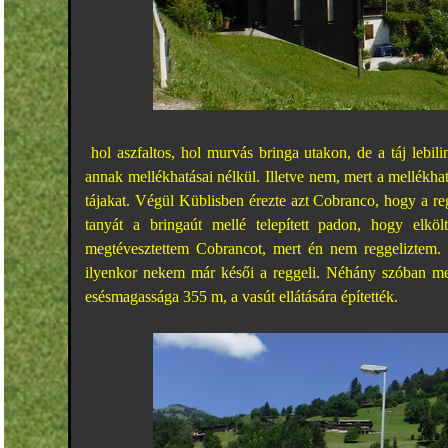
hol aszfaltos, hol murvás bringa utakon, de a táj lebil
annak mellékhatásai nélkül. Illetve nem, mert a mellékha
tájakat. Végül Küblisben érezte azt Cobranco, hogy a re
tanyát a bringaút mellé telepített padon, hogy elköl
megtévesztettem Cobrancot, mert én nem reggeliztem. I
ilyenkor nekem már késői a reggeli. Néhány szóban meg
esésmagassága 355 m, a vasút ellátására építették.