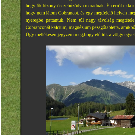
hogy ők bizony összehúzódva maradnak. Én erről ekkor 
hogy nem látom Cobrancot, és egy megfelelő helyen megál
nyeregbe pattantuk. Nem túl nagy távolság megtétele
Cobranconál kalcium, magnézium pezsgőtabletta, amikből 
Úgy mellékesen jegyzem meg,hogy elértük a völgy egyetl