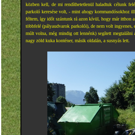
közben kell, de mi rendíthetetlenül haladtuk célunk f
parkoló keresése volt, - mint ahogy kommandósokhoz illi
féltem, így időt szántunk rá azon kívül, hogy már itthon
többfelé (pályaudvarok parkolói), de nem volt ingyenes,
múlt volna, még mindig ott lennénk) segített megtalálni 
nagy zöld kuka konténer, másik oldalán, a susnyás lett.