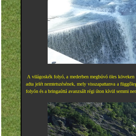
A világoskék folyó, a mederben megbúvó öles köveken f
adta jelét nemtetszésének, mely visszapattanva a függőleg
folyón és a bringaúttá avanzsált régi úton kívül semmi nem