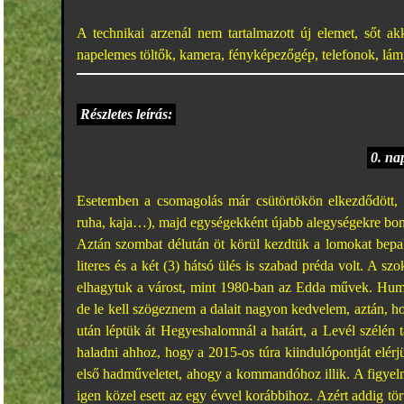
A technikai arzenál nem tartalmazott új elemet, sőt a
napelemes töltők, kamera, fényképezőgép, telefonok, lá
Részletes leírás:
0. na
Esetemben a csomagolás már csütörtökön elkezdődött, p
ruha, kaja…), majd egységekként újabb alegységekre bon
Aztán szombat délután öt körül kezdtük a lomokat bepa
literes és a két (3) hátsó ülés is szabad préda volt. A s
elhagytuk a várost, mint 1980-ban az Edda művek. Humor
de le kell szögeznem a dalait nagyon kedvelem, aztán, h
után léptük át Hegyeshalomnál a határt, a Levél szélén 
haladni ahhoz, hogy a 2015-os túra kiindulópontját elér
első hadműveletet, ahogy a kommandóhoz illik. A figyelm
igen közel esett az egy évvel korábbihoz. Azért addig tört