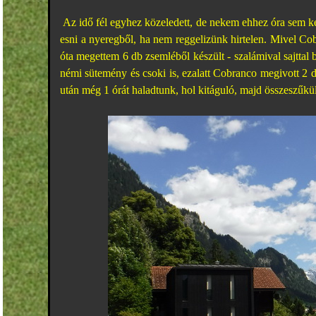
Az idő fél egyhez közeledett, de nekem ehhez óra sem kel
esni a nyeregből, ha nem reggelizünk hirtelen. Mivel Co
óta megettem 6 db zsemléből készült - szalámival sajttal b
némi sütemény és csoki is, ezalatt Cobranco megivott 2 d
után még 1 órát haladtunk, hol kitáguló, majd összeszűkü