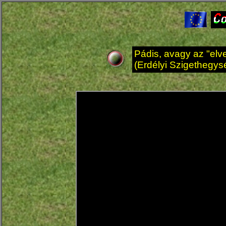
Pádis, avagy az "elve
(Erdélyi Szigethegy