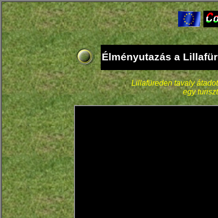
Élményutazás a Lillafü
Lillafüreden tavaly átado
egy turiszt