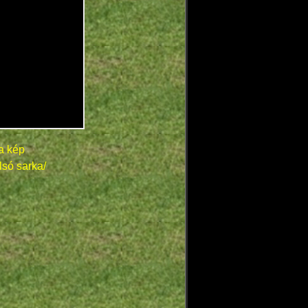
a kép
lsó sarka/