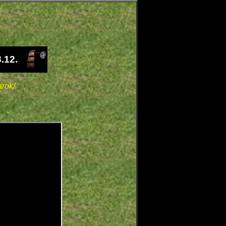
.12.
arok/