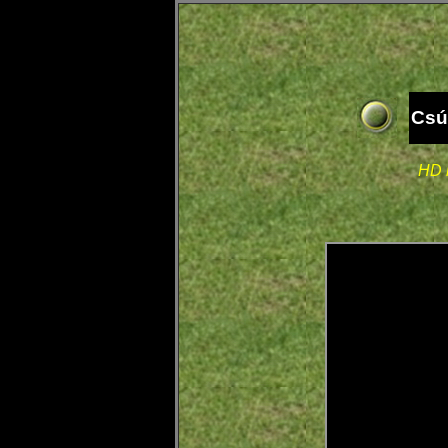
Csú
HD l