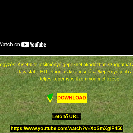
egyzés: Kisebb teljesítményű gépeknél akadozhat, szaggathat 
Javaslat: - HD felbontás kikapcsolása /képernyő jobb a
- teljes képernyős üzemmód mellőzése
DOWNLOAD
Letöltő URL:
https://www.youtube.com/watch?v=XoSmXgIP450