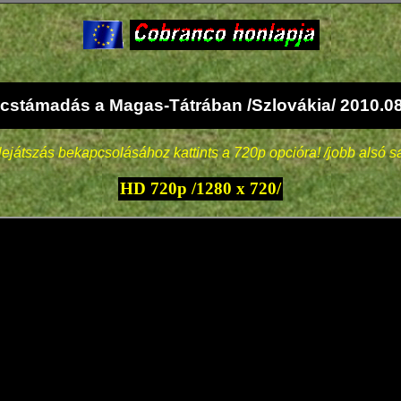
cstámadás a Magas-Tátrában /Szlovákia/ 2010.08
ejátszás bekapcsolásához kattints a 720p opcióra! /jobb alsó s
HD 720p /1280 x 720/